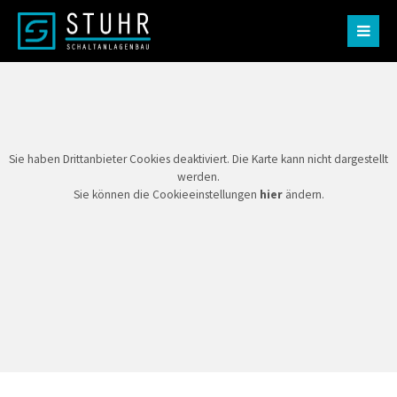
Der Eintrag "offcanvas-col1" existiert leider nicht.
Der Eintrag "offcanvas-col2" existiert leider nicht.
Der Eintrag "offcanvas-col3" existiert leider nicht.
Sie haben Drittanbieter Cookies deaktiviert. Die Karte kann nicht dargestellt
werden.
Sie können die Cookieeinstellungen
hier
ändern.
Der Eintrag "offcanvas-col4" existiert leider nicht.