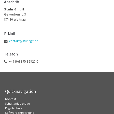
Anschrift
Stuhr GmbH
Gewerbering 3
87480 Weitnau
E-Mail
kontakt@stuhr.gmbh
Telefon
+49 (0)8375 92920-0
Quicknavigation
Kontakt
Schaltanlagenbau
Regeltechnik
Software Entwicklung